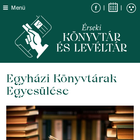
Skip
|
|
Menü
to
content
Egyházi Könyvtárak
Egyesülése