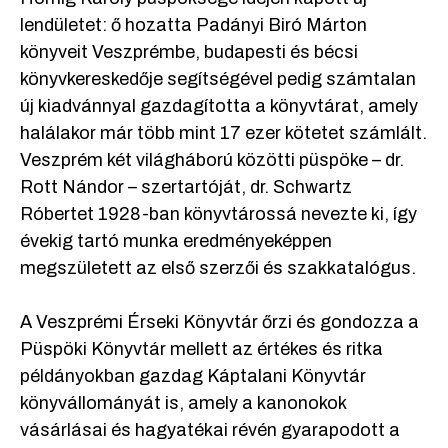
lendületet: ő hozatta Padányi Biró Márton
könyveit Veszprémbe, budapesti és bécsi
könyvkereskedője segítségével pedig számtalan
új kiadvánnyal gazdagította a könyvtárat, amely
halálakor már több mint 17 ezer kötetet számlált.
Veszprém két világháború közötti püspöke – dr.
Rott Nándor – szertartóját, dr. Schwartz
Róbertet 1928-ban könyvtárossá nevezte ki, így
évekig tartó munka eredményeképpen
megszületett az első szerzői és szakkatalógus.
A Veszprémi Érseki Könyvtár őrzi és gondozza a
Püspöki Könyvtár mellett az értékes és ritka
példányokban gazdag Káptalani Könyvtár
könyvállományát is, amely a kanonokok
vásárlásai és hagyatékai révén gyarapodott a