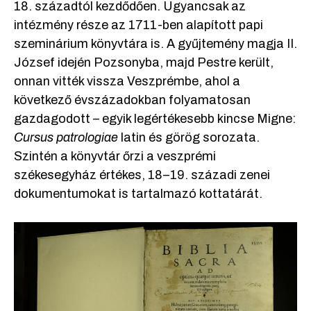
18. századtól kezdődően. Ugyancsak az
intézmény része az 1711-ben alapított papi
szeminárium könyvtára is. A gyűjtemény magja II.
József idején Pozsonyba, majd Pestre került,
onnan vitték vissza Veszprémbe, ahol a
következő évszázadokban folyamatosan
gazdagodott – egyik legértékesebb kincse Migne:
Cursus patrologiae
latin és görög sorozata.
Szintén a könyvtár őrzi a veszprémi
székesegyház értékes, 18–19. századi zenei
dokumentumokat is tartalmazó kottatárát.