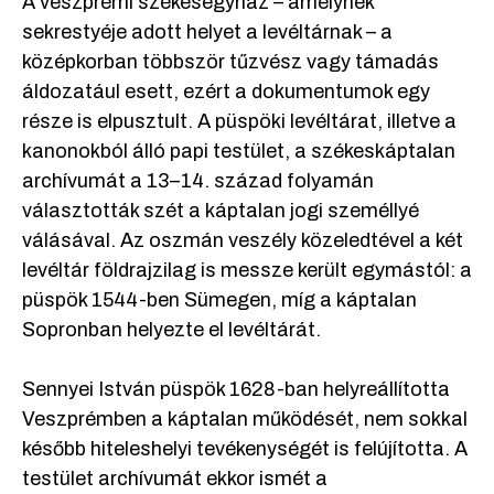
A veszprémi székesegyház – amelynek
sekrestyéje adott helyet a levéltárnak – a
középkorban többször tűzvész vagy támadás
áldozatául esett, ezért a dokumentumok egy
része is elpusztult. A püspöki levéltárat, illetve a
kanonokból álló papi testület, a székeskáptalan
archívumát a 13–14. század folyamán
választották szét a káptalan jogi személlyé
válásával. Az oszmán veszély közeledtével a két
levéltár földrajzilag is messze került egymástól: a
püspök 1544-ben Sümegen, míg a káptalan
Sopronban helyezte el levéltárát.
Sennyei István püspök 1628-ban helyreállította
Veszprémben a káptalan működését, nem sokkal
később hiteleshelyi tevékenységét is felújította. A
testület archívumát ekkor ismét a