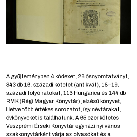
A gyűjteményben 4 kódexet, 26 ősnyomtatványt,
343 db 16. századi kötetet (antikvát), 18–19.
századi folyóiratokat, 116 Hungarica és 144 db
RMK (Régi Magyar Könyvtár) jelzésű könyvet,
illetve több értékes sorozatot, így névtárakat,
évkönyveket is találhatunk. A 65 ezer kötetes
Veszprémi Érseki Könyvtár egyházi nyilvános
szakkönyvtárként várja az olvasókat és a