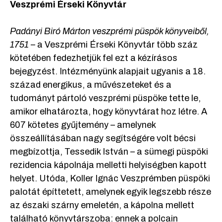
Veszprémi Érseki Könyvtár
Padányi Biró Márton veszprémi püspök könyveiből,
1751
– a Veszprémi Érseki Könyvtár több száz
kötetében fedezhetjük fel ezt a kézírásos
bejegyzést. Intézményünk alapjait ugyanis a 18.
század energikus, a művészeteket és a
tudományt pártoló veszprémi püspöke tette le,
amikor elhatározta, hogy könyvtárat hoz létre. A
607 kötetes gyűjtemény – amelynek
összeállításában nagy segítségére volt bécsi
megbízottja, Tessedik István – a sümegi püspöki
rezidencia kápolnája melletti helyiségben kapott
helyet. Utóda, Koller Ignác Veszprémben püspöki
palotát építtetett, amelynek egyik legszebb része
az északi szárny emeletén, a kápolna mellett
található könyvtárszoba: ennek a polcain