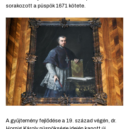
sorakozott a püspök 1671 kötete.
A gyűjtemény fejlődése a 19. század végén, dr.
Hornig Károly püspöksége idején kapott új