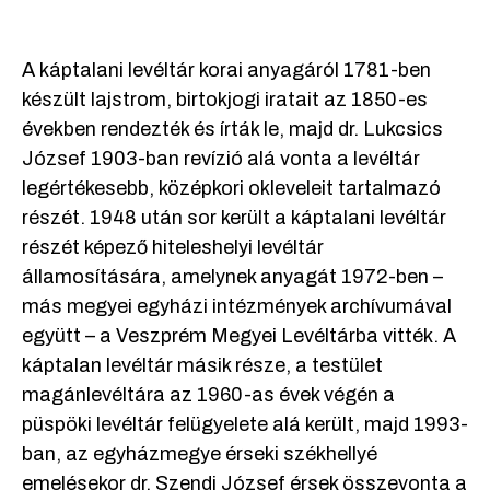
A káptalani levéltár korai anyagáról 1781-ben
készült lajstrom, birtokjogi iratait az 1850-es
években rendezték és írták le, majd dr. Lukcsics
József 1903-ban revízió alá vonta a levéltár
legértékesebb, középkori okleveleit tartalmazó
részét. 1948 után sor került a káptalani levéltár
részét képező hiteleshelyi levéltár
államosítására, amelynek anyagát 1972-ben –
más megyei egyházi intézmények archívumával
együtt – a Veszprém Megyei Levéltárba vitték. A
káptalan levéltár másik része, a testület
magánlevéltára az 1960-as évek végén a
püspöki levéltár felügyelete alá került, majd 1993-
ban, az egyházmegye érseki székhellyé
emelésekor dr. Szendi József érsek összevonta a