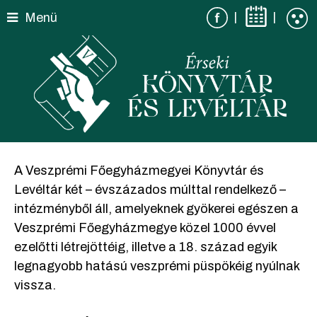
Skip
|
|
Menü
to
content
A Veszprémi Főegyházmegyei Könyvtár és
Levéltár két – évszázados múlttal rendelkező –
intézményből áll, amelyeknek gyökerei egészen a
Veszprémi Főegyházmegye közel 1000 évvel
ezelőtti létrejöttéig, illetve a 18. század egyik
legnagyobb hatású veszprémi püspökéig nyúlnak
vissza.