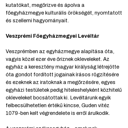
kutatókat, megőrizve és ápolva a
főegyházmegye kulturális örökségét, nyomtatott
és szellemi hagyományait.
Veszprémi Főegyházmegyei Levéltár
Veszprémben az egyházmegye alapítása óta,
vagyis közel ezer éve őriznek okleveleket. Az
egyház a keresztény magyar királyság létrejötte
óta gondot fordított jogainak írásos rögzítésére
és ezeknek az iratoknak a megőrzésére, egyes
egyházi testületek pedig hiteleshelyként közhitelű
okleveleket bocsátottak ki. Levéltárunk egyik
felbecsülhetetlen értékű kincse, Guden vitéz
1079-ben kelt végrendelete is erről árulkodik.