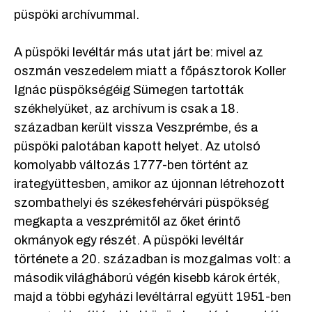
püspöki archívummal.
A püspöki levéltár más utat járt be: mivel az
oszmán veszedelem miatt a főpásztorok Koller
Ignác püspökségéig Sümegen tartották
székhelyüket, az archívum is csak a 18.
században került vissza Veszprémbe, és a
püspöki palotában kapott helyet. Az utolsó
komolyabb változás 1777-ben történt az
irategyüttesben, amikor az újonnan létrehozott
szombathelyi és székesfehérvári püspökség
megkapta a veszprémitől az őket érintő
okmányok egy részét. A püspöki levéltár
története a 20. században is mozgalmas volt: a
második világháború végén kisebb károk érték,
majd a többi egyházi levéltárral együtt 1951-ben