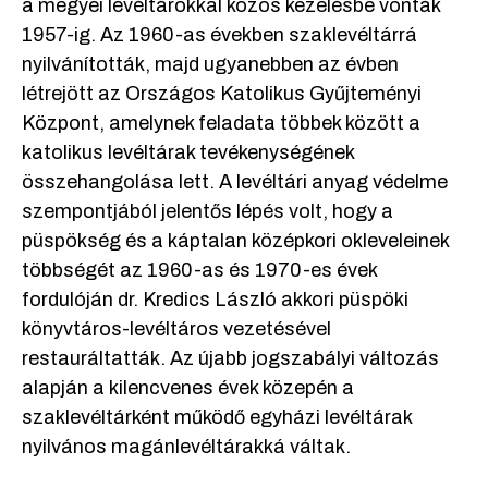
a megyei levéltárokkal közös kezelésbe vonták
1957-ig. Az 1960-as években szaklevéltárrá
nyilvánították, majd ugyanebben az évben
létrejött az Országos Katolikus Gyűjteményi
Központ, amelynek feladata többek között a
katolikus levéltárak tevékenységének
összehangolása lett. A levéltári anyag védelme
szempontjából jelentős lépés volt, hogy a
püspökség és a káptalan középkori okleveleinek
többségét az 1960-as és 1970-es évek
fordulóján dr. Kredics László akkori püspöki
könyvtáros-levéltáros vezetésével
restauráltatták. Az újabb jogszabályi változás
alapján a kilencvenes évek közepén a
szaklevéltárként működő egyházi levéltárak
nyilvános magánlevéltárakká váltak.