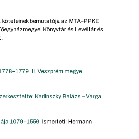
. köteteinek bemutatója az MTA–PPKE
Főegyházmegyei Könyvtár és Levéltár és
z.
1778–1779. II. Veszprém megye.
zerkesztette: Karlinszky Balázs – Varga
iája 1079–1556.
Ismerteti: Hermann