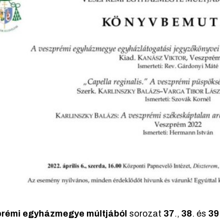
rémi egyházmegye múltjából
sorozat
37
.,
38
. és
39