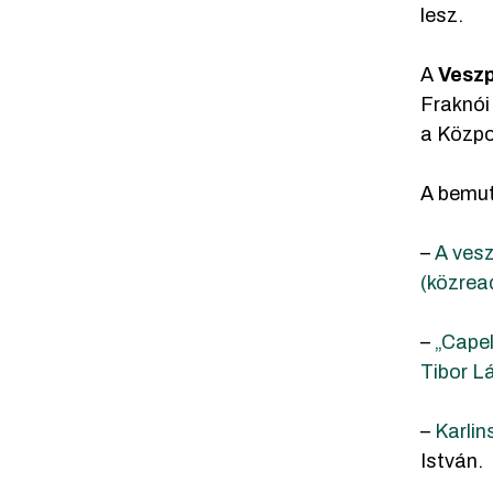
lesz.
A
Veszp
Fraknói
a Közpo
A bemut
–
A ves
(közrea
–
„Capel
Tibor L
–
Karlin
István.