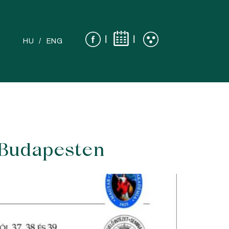
|
|
HU
ENG
 Budapesten