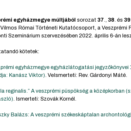
rémi egyházmegye múltjából
sorozat
37
.,
38
. és
39
 Vilmos Római Történeti Kutatócsoport, a Veszprémi 
nti Szeminárium szervezésében 2022. április 6-án les
atandó kötetek:
zprémi egyházmegye egyházlátogatási jegyzőkönyvei 
dja: Kanász Viktor)
. VeIsmerteti: Rev. Gárdonyi Máté.
la reginalis.” A veszprémi püspökség a középkorban (s
ászló)
. Ismerteti: Szovák Kornél.
szky Balázs: A veszprémi székeskáptalan archontológ