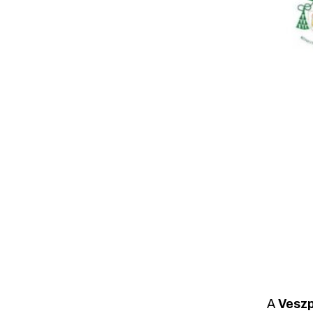
A
Veszp