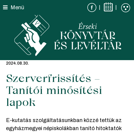
Skip
|
|
Menü
to
content
2024.08.30.
Szerverfrissítés –
Tanítói minősítési
lapok
E-kutatás szolgáltatásunkban közzé tettük az
egyházmegyei népiskolákban tanító hitoktatók