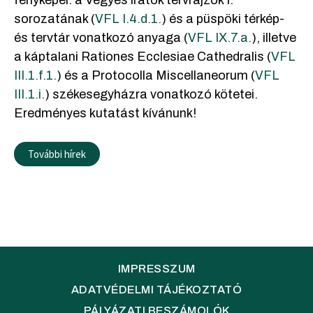
sorozatának (
VFL I.4.d.1.
) és a püspöki térkép-
és tervtár vonatkozó anyaga (
VFL IX.7.a.
), illetve
a káptalani Rationes Ecclesiae Cathedralis (
VFL
III.1.f.1.
) és a Protocolla Miscellaneorum (
VFL
III.1.i.
) székesegyházra vonatkozó kötetei.
Eredményes kutatást kívánunk!
További hírek
IMPRESSZUM
ADATVÉDELMI TÁJÉKOZTATÓ
PÁLYÁZATI BESZÁMOLÓK