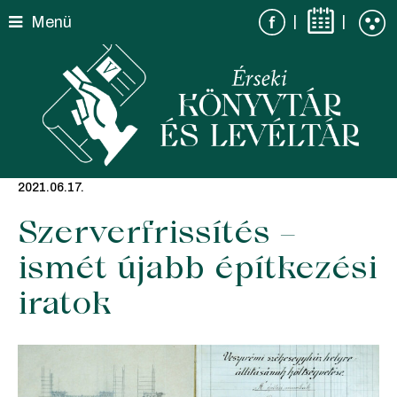
Skip
|
|
Menü
to
content
2021.06.17.
Szerverfrissítés –
ismét újabb építkezési
iratok