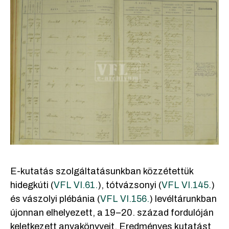
E-kutatás szolgáltatásunkban közzétettük
hidegkúti (
VFL VI.61.
), tótvázsonyi (
VFL VI.145.
)
és vászolyi plébánia (
VFL VI.156.
) levéltárunkban
újonnan elhelyezett, a 19–20. század fordulóján
keletkezett anyakönyveit. Eredményes kutatást