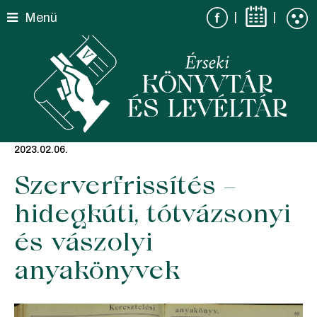
Skip
|
|
Menü
to
content
2023.02.06.
Szerverfrissítés –
hidegkúti, tótvázsonyi
és vászolyi
anyakönyvek