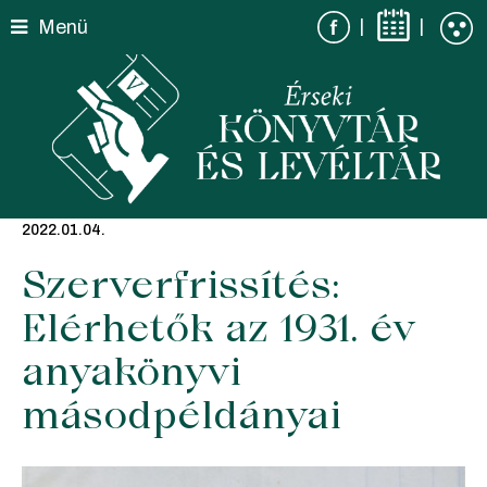
Skip
|
|
Menü
to
content
2022.01.04.
Szerverfrissítés:
Elérhetők az 1931. év
anyakönyvi
másodpéldányai