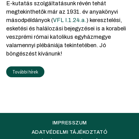
E-kutatás szolgáltatásunk révén tehát
megtekinthetők már az 1931. év anyakönyvi
másodpéldányok (
VFL I.1.24.a.
) keresztelési,
esketési és halálozási bejegyzései is a korabeli
veszprémi római katolikus egyházmegye
valamennyi plébániája tekintetében. Jó
böngészést kívánunk!
További hírek
IMPRESSZUM
ADATVÉDELMI TÁJÉKOZTATÓ