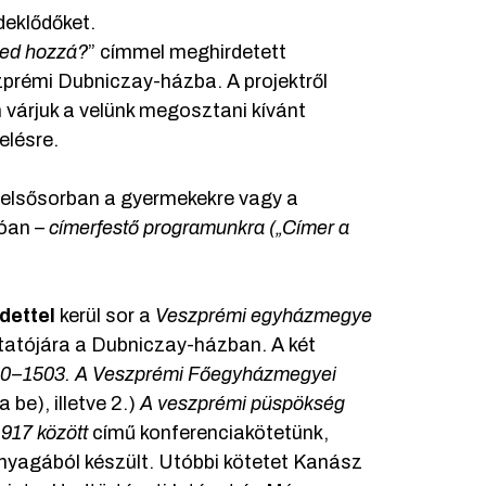
deklődőket.
ed hozzá?
” címmel meghirdetett
zprémi Dubniczay-házba. A projektről
várjuk a velünk megosztani kívánt
elésre.
elsősorban a gyermekekre vagy a
lóan –
címerfestő programunkra („Címer a
dettel
kerül sor a
Veszprémi egyházmegye
tatójára a Dubniczay-házban. A két
80–1503. A Veszprémi Főegyházmegyei
 be), illetve 2.)
A veszprémi püspökség
917 között
című konferenciakötetünk,
nyagából készült. Utóbbi kötetet Kanász