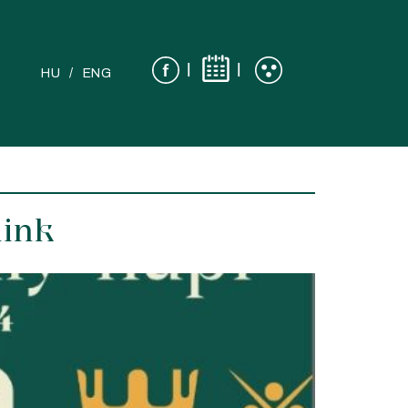
|
|
HU
ENG
aink