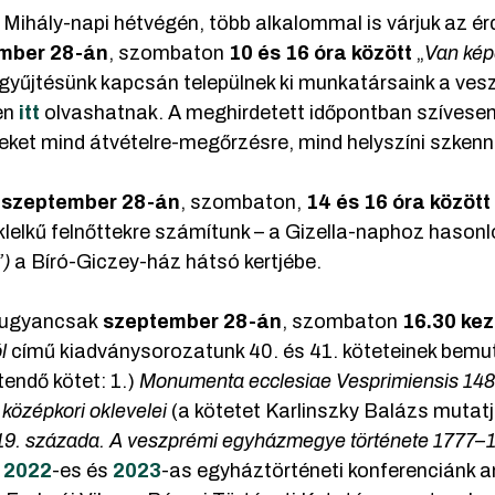
 Mihály-napi hétvégén, több alkalommal is várjuk az ér
mber 28-án
, szombaton
10 és 16 óra között
„
Van kép
gyűjtésünk kapcsán települnek ki munkatársaink a ves
en
itt
olvashatnak. A meghirdetett időpontban szívesen 
eket mind átvételre-megőrzésre, mind helyszíni szkenn
n
szeptember 28-án
, szombaton,
14 és 16 óra között
lelkű felnőttekre számítunk – a Gizella-naphoz hason
”)
a Bíró-Giczey-ház hátsó kertjébe.
 ugyancsak
szeptember 28-án
, szombaton
16.30 kez
l
című kiadványsorozatunk 40. és 41. köteteinek bemu
tendő kötet: 1.)
Monumenta ecclesiae Vesprimiensis 14
 középkori oklevelei
(a kötetet Karlinszky Balázs mutatja
19. százada. A veszprémi egyházmegye története 1777–1
a
2022
-es és
2023
-as egyháztörténeti konferenciánk a