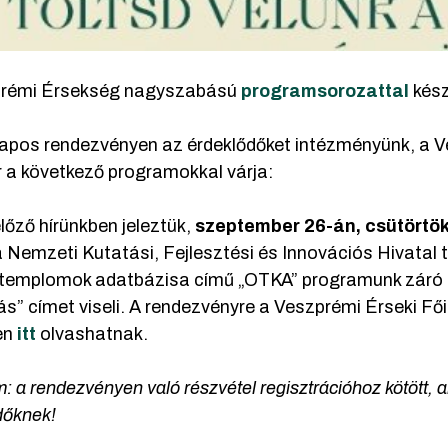
prémi Érsekség nagyszabású
programsorozattal
kész
apos rendezvényen az érdeklődőket intézményünk, a 
r a következő programokkal várja:
lőző hírünkben jeleztük,
szeptember 26-án, csütörtö
a Nemzeti Kutatási, Fejlesztési és Innovációs Hivat
templomok adatbázisa című „OTKA” programunk záró k
s” címet viseli. A rendezvényre a Veszprémi Érseki Főis
en
itt
olvashatnak.
: a rendezvényen való részvétel regisztrációhoz kötött,
dőknek!