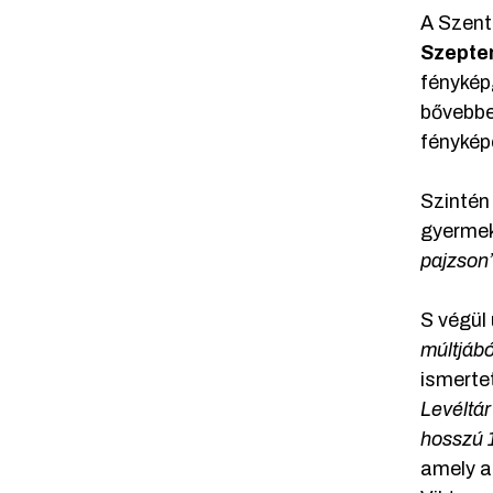
A Szent
Szepte
fénykép
bővebb
fénykép
Szinté
gyermek
pajzson
S végül
múltjábó
ismerte
Levéltár
hosszú 
amely 