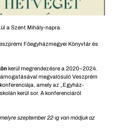
ül a Szent Mihály-napra.
Veszprémi Főegyházmegyei Könyvtár és
kön
kerül megrendezésre a 2020–2024.
al támogatásával megvalósuló Veszprém
onferenciája, amely az „Egyház-
kolán kerül sor. A konferenciáról
 amelyre szeptember 22-ig van módjuk az