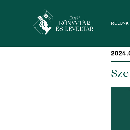
Skip
to
content
RÓLUNK
2024.
Sze