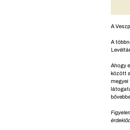
A Vesz
A többn
Levéltá
Ahogy e
között 
megyei 
látogatá
bővebb
Figyelem
érdeklő