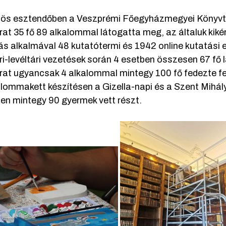
ös esztendőben a Veszprémi Főegyházmegyei Könyvtár 
at 35 fő 89 alkalommal látogatta meg, az általuk kikér
ás alkalmával 48 kutatótermi és 1942 online kutatási e
ri-levéltári vezetések során 4 esetben összesen 67 fő l
rat ugyancsak 4 alkalommal mintegy 100 fő fedezte fel
lommakett készítésen a Gizella-napi és a Szent Mihál
nen mintegy 90 gyermek vett részt.