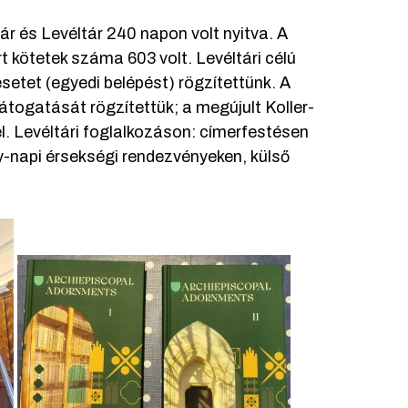
és Levéltár 240 napon volt nyitva. A
t kötetek száma 603 volt. Levéltári célú
setet (egyedi belépést) rögzítettünk. A
átogatását rögzítettük; a megújult Koller-
. Levéltári foglalkozáson: címerfestésen
y-napi érsekségi rendezvényeken, külső