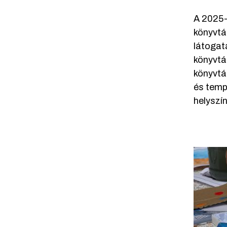
A 2025-
könyvtár
látogat
könyvtá
könyvtá
és temp
helyszí