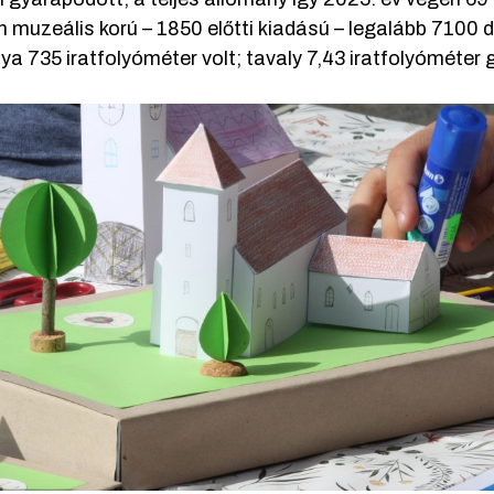
n muzeális korú – 1850 előtti kiadású – legalább 7100
ya 735 iratfolyóméter volt; tavaly 7,43 iratfolyóméter