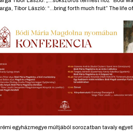
arga Tibor László: „…sokszoros termést hoz” Bódi Má
arga, Tibor László: “…bring forth much fruit” The life
rémi egyházmegye múltjából sorozatban tavaly egyetl