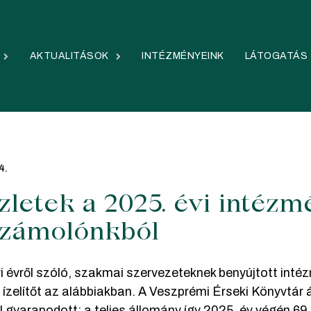
AKTUALITÁSOK
INTÉZMÉNYEINK
LÁTOGATÁS
4.
zletek a 2025. évi intéz
zámolónkból
yi évről szóló, szakmai szervezeteknek benyújtott int
i ízelítőt az alábbiakban. A Veszprémi Érseki Könyvtár 
l gyarapodott; a teljes állomány így 2025. év végén 6