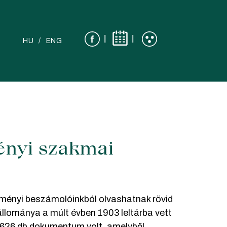
|
|
HU
ENG
ményi szakmai
ézményi beszámolóinkból olvashatnak rövid
állománya a múlt évben 1903 leltárba vett
9 626 db dokumentum volt, amelyből