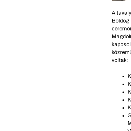
A taval
Boldog 
ceremón
Magdoln
kapcsol
közremű
voltak:
K
K
K
K
K
G
M