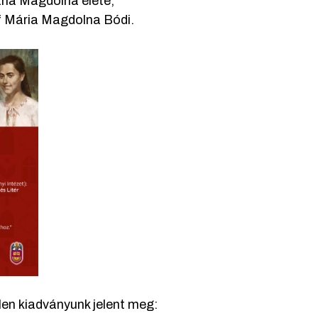
ria Magdolna élete;
 of Mária Magdolna Bódi.
en kiadványunk jelent meg: