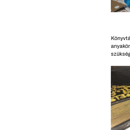
Könyvtá
anyakön
szüksége