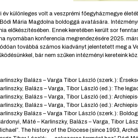
yi év különleges volt a veszprémi főegyházmegye életé
Bódi Mária Magdolna boldoggá avatására. Intézményün
ia előkészítésében. Ennek keretében került sor fennt
a nyomában konferencia megrendezésére 2025. márc
ódóan továbbá számos kiadványt jelentetett meg a V
ködésünkkel, bár nem szűken intézményi kereteink köz
arlinszky Balázs – Varga Tibor László (szerk.): Érseks
arlinszky, Balázs – Varga, Tibor László (ed.): The leg
arlinszky, Balázs – Varga, Tibor László (ed.): Archiepi
arlinszky, Balázs – Varga, Tibor László (ed.): Archiepi
arlinszky Balázs – Varga Tibor László (szerk.): Bol
árdonyi, Máté – Karlinszky, Balázs – Varga, Tibor Lás
ichael”. The history of the Diocese (since 1993, Arch