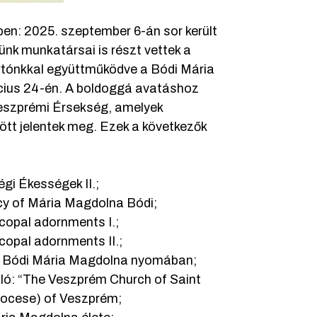
ben: 2025. szeptember 6-án sor került
k munkatársai is részt vettek a
artónkkal együttműködve a Bódi Mária
ius 24-én. A boldoggá avatáshoz
eszprémi Érsekség, amelyek
ött jelentek meg. Ezek a következők
égi Ékességek II.;
acy of Mária Magdolna Bódi;
scopal adornments I.;
scopal adornments II.;
dog Bódi Mária Magdolna nyomában;
zló: “The Veszprém Church of Saint
diocese) of Veszprém;