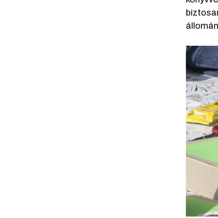
biztosa
állomán