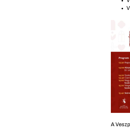
V
V
A Veszp