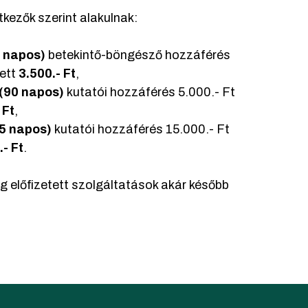
tkezők szerint alakulnak:
5 napos)
betekintő-böngésző hozzáférés
yett
3.500.- Ft
,
(90 napos)
kutatói hozzáférés 5.000.- Ft
 Ft
,
65 napos)
kutatói hozzáférés 15.000.- Ft
- Ft
.
ig előfizetett szolgáltatások akár később