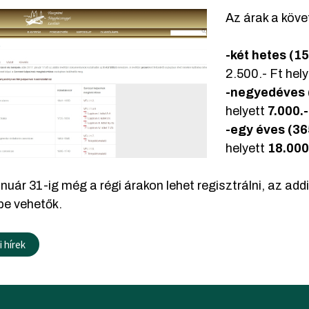
Az árak a köve
-két hetes (1
2.500.- Ft hel
-negyedéves 
helyett
7.000.-
-egy éves (3
helyett
18.000.
nuár 31-ig még a régi árakon lehet regisztrálni, az add
be vehetők.
 hírek