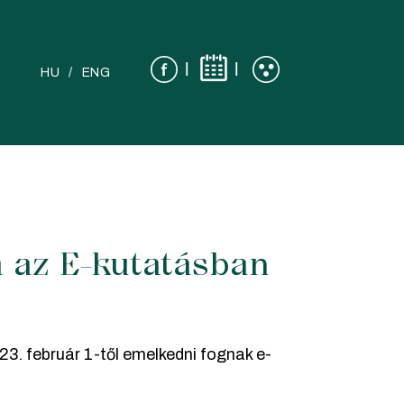
|
|
HU
ENG
a az E-kutatásban
23. február 1-től emelkedni fognak e-