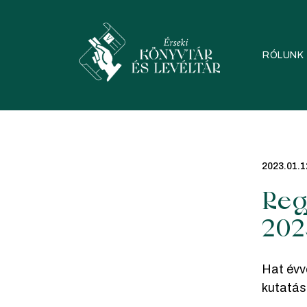
Skip
to
content
RÓLUNK
2023.01.1
Reg
202
Hat évv
kutatás 