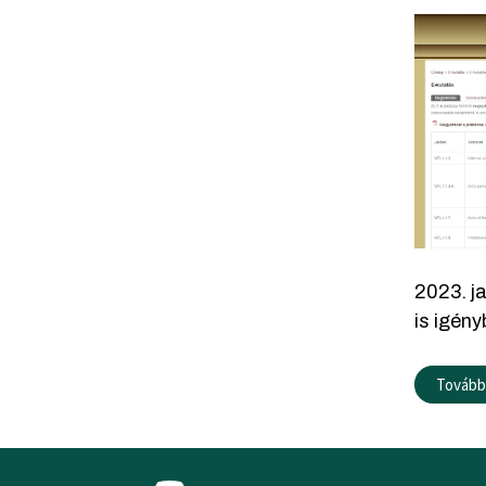
2023. ja
is igény
További