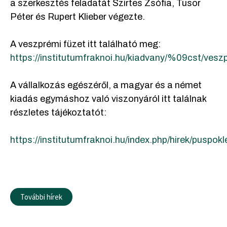
a szerkesztés feladatát Szirtes Zsófia, Tusor
Péter és Rupert Klieber végezte.
A veszprémi füzet itt található meg:
https://institutumfraknoi.hu/kiadvany/%09cst/ve
A vállalkozás egészéről, a magyar és a német
kiadás egymáshoz való viszonyáról itt találnak
részletes tájékoztatót:
https://institutumfraknoi.hu/index.php/hirek/pus
További hírek