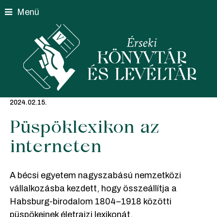
Skip
Menü
to
content
2024.02.15.
Püspöklexikon az
interneten
A bécsi egyetem nagyszabású nemzetközi
vállalkozásba kezdett, hogy összeállítja a
Habsburg-birodalom 1804–1918 közötti
püspökeinek életrajzi lexikonát.