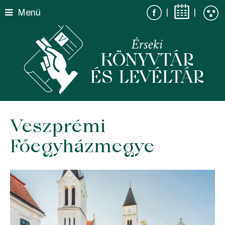
Skip
|
|
Menü
to
content
Veszprémi
Főegyházmegye