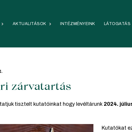
AKTUALITÁSOK
INTÉZMÉNYEINK
LÁTOGATÁS
1.
ri zárvatartás
atjuk tisztelt kutatóinkat hogy levéltárunk
2024. júliu
Kutatókat ez