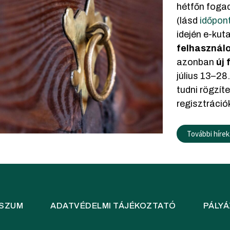
hétfőn foga
(lásd
időpon
idején e-ku
felhasználo
azonban
új 
július 13–28
tudni rögzít
regisztráció
További hírek
SSZUM
ADATVÉDELMI TÁJÉKOZTATÓ
PÁLYÁ