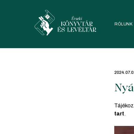
Skip
to
content
RÓLUNK
2024.07.0
Nyá
Tájékozt
tart
.