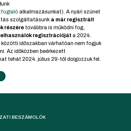
dunk
tfoglaló
alkalmazásunkat). A nyári szünet
tatás szolgáltatásunk
a már regisztrált
k részére
továbbra is működni fog,
felhasználók regisztrációját
a 2024.
. közötti időszakban várhatóan nem fogjuk
eni. Az időközben beérkezett
kat tehát 2024. július 29-től dolgozzuk fel.
ZATI BESZÁMOLÓK