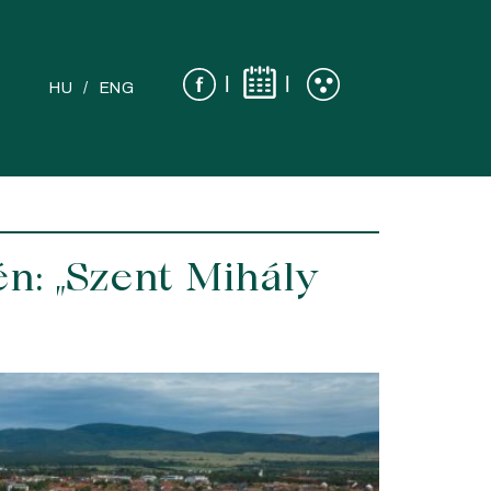
|
|
HU
ENG
n: „Szent Mihály