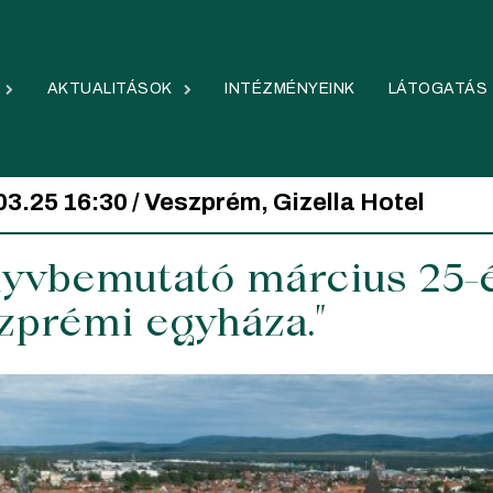
AKTUALITÁSOK
INTÉZMÉNYEINK
LÁTOGATÁS
3.25 16:30 / Veszprém, Gizella Hotel
yvbemutató március 25-é
zprémi egyháza.”