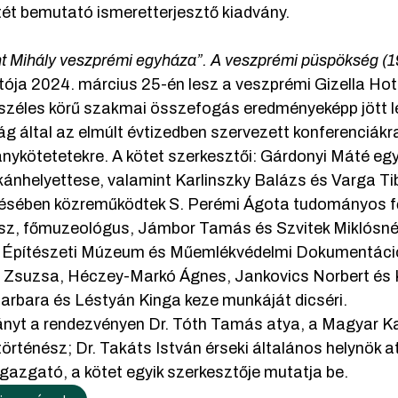
tét bemutató ismeretterjesztő kiadvány.
t Mihály veszprémi egyháza”. A veszprémi püspökség (19
ója 2024. március 25-én lesz a veszprémi Gizella Hot
 széles körű szakmai összefogás eredményeképp jött 
ág által az elmúlt évtizedben szervezett konferenciákr
nykötetetekre. A kötet szerkesztői: Gárdonyi Máté e
ánhelyettese, valamint Karlinszky Balázs és Varga Tib
tésében közreműködtek S. Perémi Ágota tudományos 
ész, főmuzeológus, Jámbor Tamás és Szvitek Miklósné
Építészeti Múzeum és Műemlékvédelmi Dokumentáció
Zsuzsa, Héczey-Markó Ágnes, Jankovics Norbert és K
arbara és Léstyán Kinga keze munkáját dicséri.
ányt a rendezvényen Dr. Tóth Tamás atya, a Magyar Ka
örténész; Dr. Takáts István érseki általános helynök a
igazgató, a kötet egyik szerkesztője mutatja be.