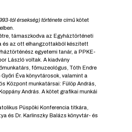
93-tól érsekség) története
című kötet
elben.
létre, támaszkodva az Egyháztörténeti
a és az ott elhangzottakból készített
gyháztörténész egyetemi tanár, a PPKE-
or László voltak. A kiadvány
főmunkatárs, főmuzeológus, Tóth Endre
 Győri Éva könyvtárosok, valamint a
s Központ munkatársai: Fülöp András,
oppány András. A kötet grafikai munkái
tolikus Püspöki Konferencia titkára,
tya és Dr. Karlinszky Balázs könyvtár- és