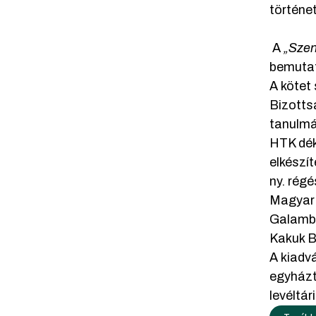
történe
A
„Szen
bemutat
A kötet
Bizotts
tanulmá
HTK dék
elkészí
ny. rég
Magyar 
Galamb 
Kakuk B
A kiadv
egyházt
levéltár