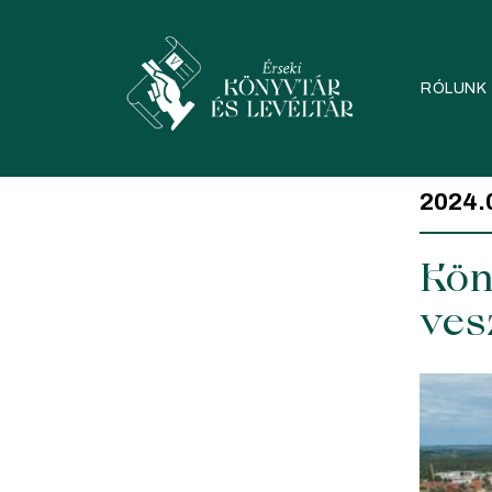
Skip
to
content
RÓLUNK
2024.0
Kön
ves