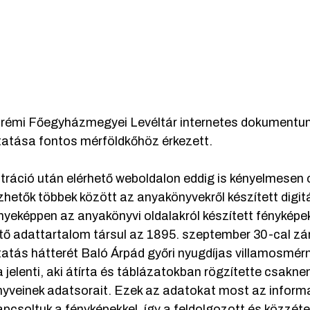
rémi Főegyházmegyei Levéltár internetes dokumentum
tatása fontos mérföldkőhöz érkezett.
ztráció után elérhető weboldalon eddig is kényelmesen 
hetők többek között az anyakönyvekről készített digitá
yeképpen az anyakönyvi oldalakról készített fényképe
tő adattartalom társul az 1895. szeptember 30-cal zá
tatás hátterét Baló Árpád győri nyugdíjas villamosmér
 jelenti, aki átírta és táblázatokban rögzítette csak
yveinek adatsorait. Ezek az adatokat most az inform
pcsoltuk a fényképekkel, így a feldolgozott és közzét