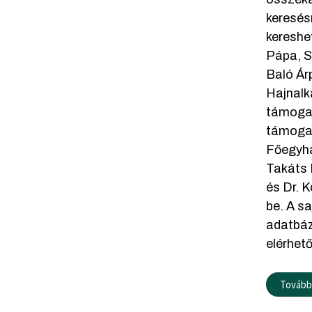
keresés
kereshe
Pápa, S
Baló Ár
Hajnalk
támogat
támogat
Főegyhá
Takáts 
és Dr. 
be. A s
adatbáz
elérhet
További