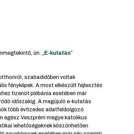
megtekintő, ún. „
E-kutatás
”
otthonról, szabadidőben voltak
lis fényképek. A most elkészült fejlesztés
khez tizenöt plébánia esetében már
ródó időszakig. A megújuló e-kutatás
nök több évtizedes adatfeldolgozó
nem egész Veszprém megye katolikus
atikai lehetőségeknek köszönhetően
ett anyakönyvek esetében már név szerinti