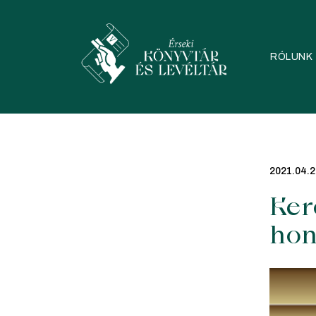
Skip
to
content
RÓLUNK
2021.04.2
Ker
hon