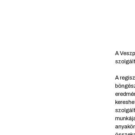
A Veszp
szolgál
A regis
böngész
eredmén
kereshe
szolgál
munkája
anyakön
összeka