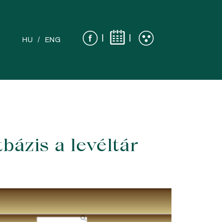
|
|
HU
ENG
bázis a levéltár