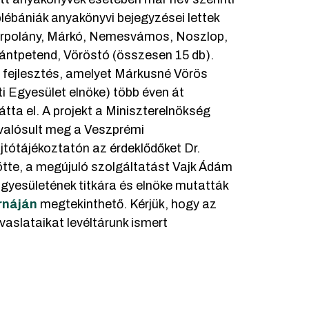
lébániák anyakönyvi bejegyzései lettek
yarpolány, Márkó, Nemesvámos, Noszlop,
ántpetend, Vöröstó (összesen 15 db).
 fejlesztés, amelyet Márkusné Vörös
i Egyesület elnöke) több éven át
tta el. A projekt a Miniszterelnökség
valósult meg a Veszprémi
jtótájékoztatón az érdeklődőket Dr.
ötte, a megújuló szolgáltatást Vajk Ádám
gyesületének titkára és elnöke mutatták
rnáján
megtekinthető. Kérjük, hogy az
aslataikat levéltárunk ismert