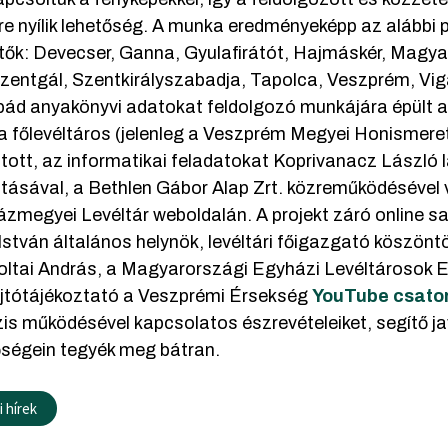
re nyílik lehetőség. A munka eredményeképp az alábbi p
tők: Devecser, Ganna, Gyulafirátót, Hajmáskér, Mag
zentgál, Szentkirályszabadja, Tapolca, Veszprém, Vig
pád anyakönyvi adatokat feldolgozó munkájára épült a
a főlevéltáros (jelenleg a Veszprém Megyei Honismeret
ott, az informatikai feladatokat Koprivanacz László lá
ásával, a Bethlen Gábor Alap Zrt. közreműködésével 
zmegyei Levéltár weboldalán. A projekt záró online sa
István általános helynök, levéltári főigazgató köszönt
Koltai András, a Magyarországi Egyházi Levéltárosok E
ajtótájékoztató a Veszprémi Érsekség
YouTube csato
is működésével kapcsolatos észrevételeiket, segítő jav
őségein tegyék meg bátran.
 hírek