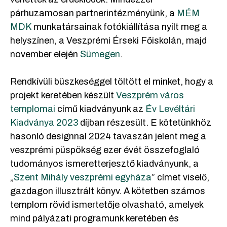
párhuzamosan partnerintézményünk, a
MÉM
MDK
munkatársainak fotókiállítása nyílt meg a
helyszínen, a Veszprémi Érseki Főiskolán, majd
november elején
Sümegen
.
Rendkívüli büszkeséggel töltött el minket, hogy a
projekt keretében készült
Veszprém város
templomai
című kiadványunk az
Év Levéltári
Kiadványa 2023
díjban részesült. E kötetünkhöz
hasonló designnal 2024 tavaszán jelent meg a
veszprémi püspökség ezer évét összefoglaló
tudományos ismeretterjesztő kiadványunk, a
„
Szent Mihály veszprémi egyháza
” címet viselő,
gazdagon illusztrált könyv. A kötetben számos
templom rövid ismertetője olvasható, amelyek
mind pályázati programunk keretében és