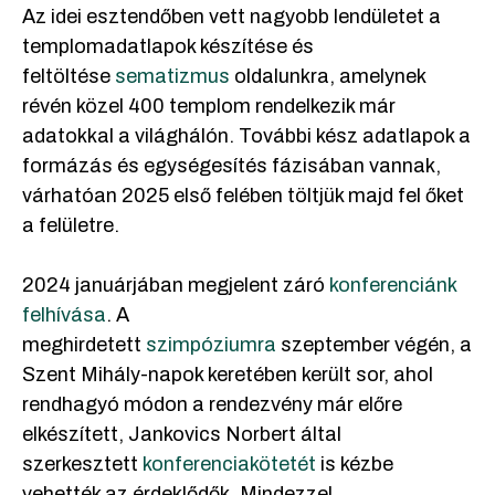
Az idei esztendőben vett nagyobb lendületet a
templomadatlapok készítése és
feltöltése
sematizmus
oldalunkra, amelynek
révén közel 400 templom rendelkezik már
adatokkal a világhálón. További kész adatlapok a
formázás és egységesítés fázisában vannak,
várhatóan 2025 első felében töltjük majd fel őket
a felületre.
2024 januárjában megjelent záró
konferenciánk
felhívása
. A
meghirdetett
szimpóziumra
szeptember végén, a
Szent Mihály-napok keretében került sor, ahol
rendhagyó módon a rendezvény már előre
elkészített, Jankovics Norbert által
szerkesztett
konferenciakötetét
is kézbe
vehették az érdeklődők. Mindezzel