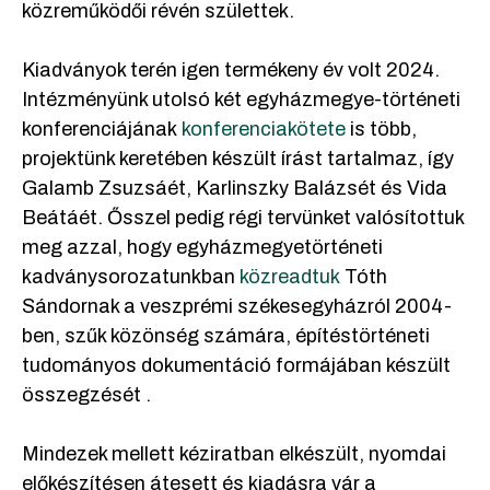
közreműködői révén születtek.
Kiadványok terén igen termékeny év volt 2024.
Intézményünk utolsó két egyházmegye-történeti
konferenciájának
konferenciakötete
is több,
projektünk keretében készült írást tartalmaz, így
Galamb Zsuzsáét, Karlinszky Balázsét és Vida
Beátáét. Ősszel pedig régi tervünket valósítottuk
meg azzal, hogy egyházmegyetörténeti
kadványsorozatunkban
közreadtuk
Tóth
Sándornak a veszprémi székesegyházról 2004-
ben, szűk közönség számára, építéstörténeti
tudományos dokumentáció formájában készült
összegzését .
Mindezek mellett kéziratban elkészült, nyomdai
előkészítésen átesett és kiadásra vár a