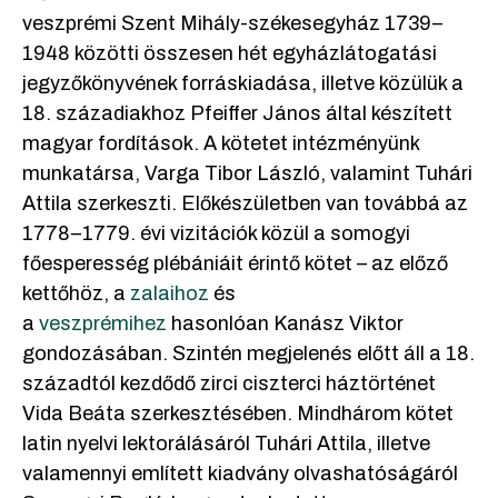
veszprémi Szent Mihály-székesegyház 1739–
1948 közötti összesen hét egyházlátogatási
jegyzőkönyvének forráskiadása, illetve közülük a
18. századiakhoz Pfeiffer János által készített
magyar fordítások. A kötetet intézményünk
munkatársa, Varga Tibor László, valamint Tuhári
Attila szerkeszti. Előkészületben van továbbá az
1778–1779. évi vizitációk közül a somogyi
főesperesség plébániáit érintő kötet – az előző
kettőhöz, a
zalaihoz
és
a
veszprémihez
hasonlóan Kanász Viktor
gondozásában. Szintén megjelenés előtt áll a 18.
századtól kezdődő zirci ciszterci háztörténet
Vida Beáta szerkesztésében. Mindhárom kötet
latin nyelvi lektorálásáról Tuhári Attila, illetve
valamennyi említett kiadvány olvashatóságáról