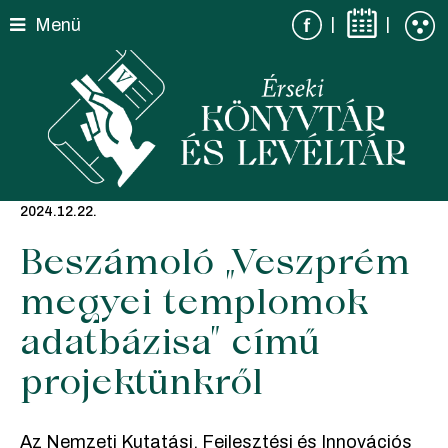
Skip
|
|
Menü
to
content
2024.12.22.
Beszámoló „Veszprém
megyei templomok
adatbázisa” című
projektünkről
Az Nemzeti Kutatási, Fejlesztési és Innovációs