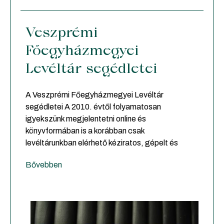
Veszprémi
Főegyházmegyei
Levéltár segédletei
A Veszprémi Főegyházmegyei Levéltár
segédletei A 2010. évtől folyamatosan
igyekszünk megjelentetni online és
könyvformában is a korábban csak
levéltárunkban elérhető kéziratos, gépelt és
Bővebben