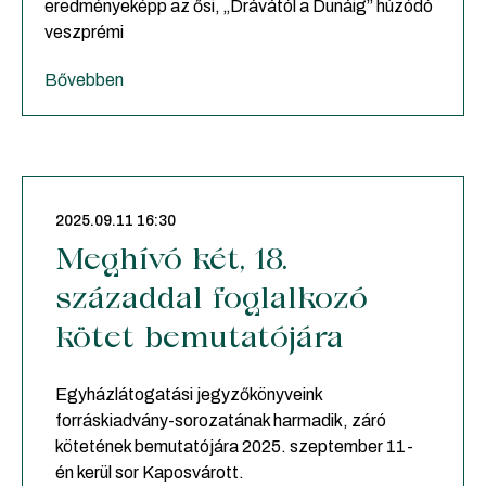
eredményeképp az ősi, „Drávától a Dunáig” húzódó
veszprémi
Bővebben
2025.09.11 16:30
Meghívó két, 18.
századdal foglalkozó
kötet bemutatójára
Egyházlátogatási jegyzőkönyveink
forráskiadvány-sorozatának harmadik, záró
kötetének bemutatójára 2025. szeptember 11-
én kerül sor Kaposvárott.