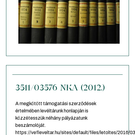
3511/03576 NKA (2012.)
A megkötött támogatási szerződések
értelmében levéltárunk honlapján is
közzétesszük néhány pályázatunk
beszámolóját.
https://vefleveltar.hu/sites/default/files/letoltes/2